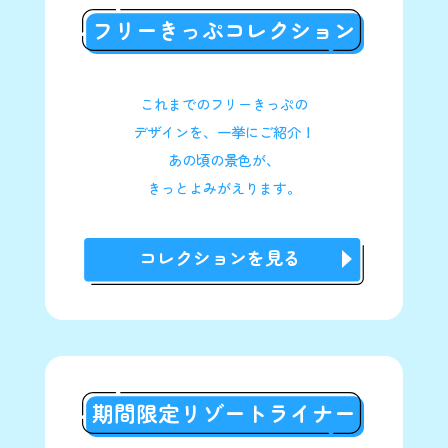
※
引換券の再発行はできません。
フリーきっぷコレクション
※
引換券の紛失・盗難等について、当社の責めに帰
Q&A
すべき事由がある場合を除き責任は負いません。
※
領収書では引き換えできません。引換券をお持ち
Q：
事前予約がないと乗車できませんか？
ください。
A：
こちらの乗車券は事前抽選予約販売にて当選され
これまでのフリーきっぷの
※
お客様都合による返品については、未使用・未開
た方のみご乗車いただけます。
封のもののみ受け付けます。
デザインを、一挙にご紹介！
Q：
予約はキャンセルできますか？
あの頃の景色が、
A：
予約後の日時変更はできません。変更をご希望の
【暑さ対策をしてお越しください】
場合は、予約内容をキャンセルの上、新しい予約
きっとよみがえります。
発売直後は、大変な混雑が予想されます。混雑状況
をお取りください。
によっては、購入まで屋外で長時間お待ちいただく
予約のキャンセルはマイページ内マイチケット一
場合がございます。
覧または予約完了メールに記載のURLから行って
コレクションを見る
日傘や帽子等の持参をおすすめします。
ください。
こまめに水分補給をお願いします。
メールや電話でのご予約、変更、キャンセルは承
列にお並びの際、体調が優れない場合は近くのキ
っておりません。
ャストに声をおかけください。
マイページからのキャンセル可能期間は、参加す
る日程によって異なりますので、マイページにて
ご確認ください。
本コンテンツ終了時間を過ぎてもご来場されない
場合は、自動的にキャンセルとさせていただき、
期間限定リゾートライナー
全額お支払いいただくこととなります。ご予約の
際に会計前の同意画面をご確認ください。