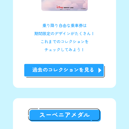
販売時間は、混雑状況等により予告なく変更になる
くようお願いいたします
場合があります。
（resortline-tktreserve@tokyodisneyresort.jp)。
当日の受付開始時間、詳細につきましては当選され
販売・引換場所
た方にお知らせさせていただきます。
乗り降り自由な乗車券は
リゾートゲートウェイ・ステーション
当落に関するお問い合わせにはお答えできません。
東京ディズニーシー・ステーション
期間限定のデザインがたくさん！
当日受付にてご購入いただきましたお客様の本人確
認をさせていただきますので、ご本人確認ができる
東京ディズニーランド・ステーション、ベイサイ
これまでのコレクションを
お名前と顔写真が付いた書類（運転免許証、マイナ
ド・ステーションでの販売はありません。
チェックしてみよう！
ンバーカード、パスポートなど）を必ずお持ちくだ
販売・引換場所は、在庫状況等により予告なく変更
さい。
になる場合があります。
当選者ご本人の確認ならびに当選者ご本人様がご乗
販売開始後の販売場所は、キャストにお尋ねくださ
車ができない場合、同行者も含めてご乗車いただけ
い。
過去のコレクションを見る
ません。
自動券売機でスペシャルフリーきっぷをご購入いた
１アカウントあたりの予約上限はご当選されたご本
だくと、引換券が発行されます。同駅の引換場所に
人と同行者を合わせて6名様までの応募が可能で
てスペシャルフリーきっぷをお受け取りください。
す。※乳児（0歳）は人数に含みません。
お支払いには現金、交通系IC（カードタイプに限
る）をご利用いただけます。
予約申し込み時に、記念品のTシャツのサイズを選
リゾートゲートウェイ・ステーション乗車券センタ
択のうえ、お申込みください。
ーでは販売いたしません。
なお、Tシャツのお渡しは事前のご予約人数分かつ
25,000枚限定です。売り切れ次第販売終了します。
スーベニアメダル
乗車当日の乗車人数分のみとなりますので、あらか
おひとり様1会計につき、5セットまでのお買い上げ
じめご了承のうえご注意ください。
とさせていただきます。
抽選応募または先着応募申し込み後のTシャツサイ
転売目的での購入は禁止します。