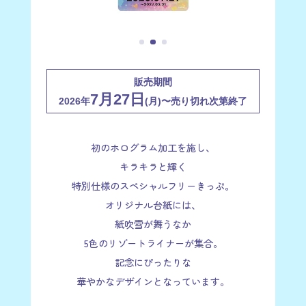
販売期間
7月27日
2026年
(月)〜売り切れ次第終了
初のホログラム加工を施し、
キラキラと輝く
特別仕様のスペシャルフリーきっぷ。
オリジナル台紙には、
紙吹雪が舞うなか
5色のリゾートライナーが集合。
ご応募についての注意事項
記念にぴったりな
華やかなデザインとなっています。
こちらの乗車券は事前抽選予約販売となります。
お支払いはクレジットカードによる事前決済のみ