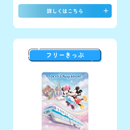
となります。
詳しくはこちら
本乗車券の購入はウェブサイトのみとなります。
乗車券のご購入·ご利用には購入サイトへのログイン
が必要です。
内容
ご利用にはMyDisney (マイディズニー) アカウント
1日フリーきっぷ (おとな：1,100円)
へのユーザー登録、ログインが必要です。
有効期限：2026年7月27日～2027年3月
ご購入には、JCB、VISA、Master Card、アメリカ
31日
フリーきっぷ
ン·エキスプレス、ダイナースクラブカード、
Discoverのブランドマークがついているクレジット
スペシャルフリーきっぷには「有効期限：2026年7
カードをご利用いただけます。
月27日～2027年3月31日」とあらかじめ印字されて
より安全性の高いお手続きのために「本人認証サー
います。
ビス（3Dセキュア）」を導入しています。
あらかじめ、ご利用のクレジットカード会社のホー
️販売期間
ムページでパスワード登録等を行っていただく必要
2026年7月27日(月)〜
があります。
売り切れ次第 販売終了
具体的なご登録方法や、ご利用いただくカードが3D
セキュアに対応しているかどうか等、詳しくは、ク
レジットカード裏面に記載されている各カード発行
販売時間
会社にお問い合わせください。
7月27日(月)のみ11:00〜終車
下記ドメインのメールを受信できるように、迷惑メ
7月28日(火)以降は始発〜終車
ール設定から解除、もしくは受信設定をしていただ