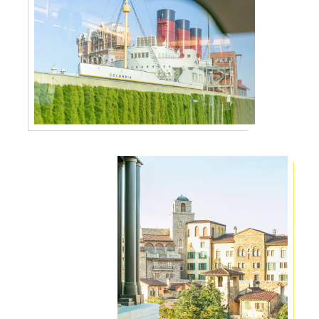
抽選予約
1組 50,000
円 (税込)
※1組あたり最少1名～最大6名参加可能
※事前のクレジット決済が必要です。
こちらの乗車券は、
小学校1～3年生のお子さまにおすすめ！
リゾートゲートウェイ・ステーションから
1組1両ずつの貸切運行の
リゾートライナーに乗車し、
東京ディズニーリゾートを巡る
旅に出かけましょう！
キャストによるリゾートライナーの
車窓から見える景色についての
案内を聞きながら貸切車両の特別な空間を
お楽しみいただける乗車券です。