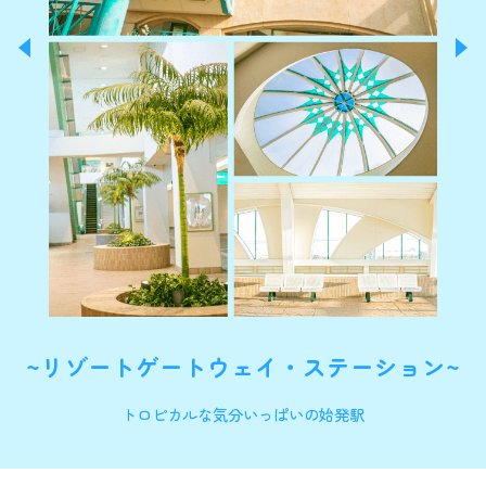
※イメージです｡
さらに、小学生以下のお子さまには
~リゾートゲートウェイ・ステーション~
ディズニーリゾートラインキャストと
同じデザインの帽子をお貸出しております。
トロピカルな気分いっぱいの始発駅
※
乗車日により時間が異なります。詳しくは特設サイ
トの応募フォームをご確認ください。
※
乗車時間は約30分間です。