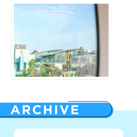
貸切列車降車後に、その他運行中のモノレールに乗
換える
車される場合は、別途必要な乗車券をご購入くださ
い。
本乗車券、乗車記念品ならびにその他当選に関する
権利について、有償、無償を問わず、第三者へ譲渡
（転売・オークションへの出品等を含む）をするこ
とは固くお断りします。
譲渡が確認された場合は、利用をお断りさせていた
だく場合があります。
引換場所にてスペシャルフリーきっぷを
運営の妨げになる、または支障をきたすおそれのあ
お受け取りください。
る予約が確認された場合、予告なくキャンセルさせ
引換場所については当日キャストにお尋
ていただく場合があります。
ねください。
※
引換券では、乗車できません。必ずスペシャルフ
乗車券
リーきっぷに引き換えてください。
事前抽選予約販売はこちら
※
引換券の引換期限は＜2027年3月31日＞です。
購
入当日に引き換えていただくことをおすすめいた
します。
引換期限を過ぎると引換券は無効になり
ご利用にはMyDisney (マイディズニー) アカウントへの
ます。
ユーザー登録、ログインが必要です。
※
引換券は有償無償を問わず、他人への譲渡はでき
ません。