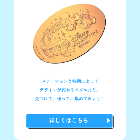
ズ変更及び追加等はいかなる場合においても、ご用
意はいたしかねますので、ご了承ください。
着替えスペースのご用意はございません。予めご了
購入方法
承ください。
車内持込手回り品につきましては、旅客営業規則
券売機にて引換券を発行する
（
https://www.mrc.olc.co.jp/utility/pdf/transportation_c
ontract/20240531.pdf
）をご確認ください。
お客様にてご乗車いただく列車や車両はお選びいた
だけません。
抽選予約に関して不正な行為が確認された場合に
は、当選は無効となります。
一度使用した二次元コードは再度使用できません。
ステーションと時期によって
お客様の事由による本乗車券購入後の払い戻しは、
旅客営業規則に基づき、本乗車券が未使用で有効期
販売時間：
7月27日(月)のみ11:00〜終車
デザインが変わるメダルたち。
7月28日(火)以降は始発〜終車
限内の場合に限り可能です。この場合にかかる払い
見つけて、作って、集めてみよう！
戻し手数料は、旅客営業規則に従って行うものとし
販売場所：
リゾートゲートウェイ・ステーション
ます。
東京ディズニーシー・ステーション
当日の運行状況や、天災地変、火災、停電、感染症
詳しくはこちら
のまん延等の事由により、貸切列車の運行を中止さ
せていただくことがございます。
貸切列車の乗車中は、車両間でのご移動、途中下車
はできません。