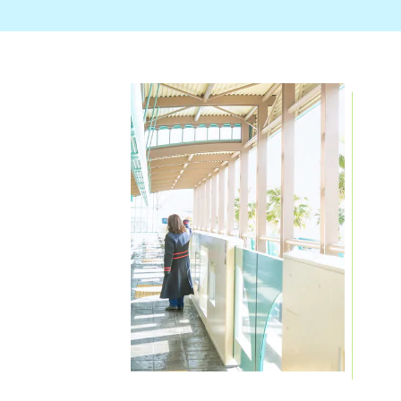
本乗車券でご乗車をされる際は、当社が営業または
運営する各施設およびモノレール内での写真撮影お
よび動画撮影は、個人的な記録や非営利目的での利
用に限り許可しております。
なお、以下に該当する撮影や利用につきましてはお
画面上に「スペシャルフリーきっぷ」の
断りをしております。
ボタンがある自動券売機でのみご購入い
(1) 営利を目的とする撮影・配信・公開(例：商業用
ただけます。
パンフレット、SNS 等での広告収益を目的とする投
稿、商品・サービスの宣伝等)
(2) 第三者への提供・販売を目的とした映像または画
像の使用
(3) 公序良俗に反する目的での撮影・利用
(4) 他の利用者のプライバシーや権利を侵害する撮影
行為
その他、他のお客様のご迷惑となる行為や貸切列車
およびモノレールの営業または運営の妨げになる行
為、ならびにこれらのおそれのある行為を行っては
1セット購入につき1枚引換券が発行され
ならないものとします。なお、本項の違反は、当社
ます。
が合理的根拠に基づき合理的に判断するものとしま
す。
本乗車券はお客様が貸切列車にご乗車をするためも
のであり、本乗車券でその他運行中のモノレールへ
スペシャルフリーきっぷと引き
ご乗車いただくことはできません。