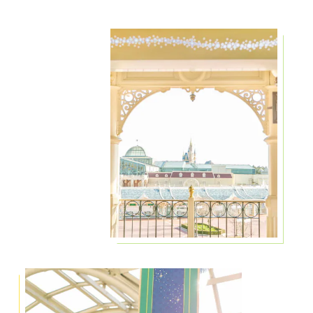
※
途中下車はできません。
※
記念品は、ご乗車いただく方1名につき1つご提供い
たします。
※
ご乗車いただく列車および乗車位置は選べません。
※
当日の運行状況等により、プログラムの変更または
中止をすることがあります。
乗車記念品
ご参加される方に記念品として
お渡しいたします。
ディズニーリゾートライン
のキャストのコスチューム
を
イメージしたTシャツ