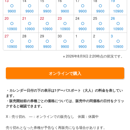
13
14
15
16
17
18
19
9900
9900
9900
9900
9900
9900
10900
20
21
22
23
24
25
26
10900
10900
10900
10900
9900
9900
10900
27
28
29
30
1
2
3
10900
9900
9900
9900
9900
9900
10900
※ 2026年8月9日 2:20時点の状況です。
オンラインで購入
・カレンダー日付の下の表示は1デーパスポート（大人）の料金を表してい
ます。
・販売開始前の券種ごとの価格については、販売中の同価格の日付をクリッ
クすると確認できます。
X：売り切れ ―：オンラインでの販売なし 休園：休園中
売り切れとなった券種が予告なく再販売になる場合があります。