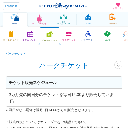
Language
お気に入り
東京
東京
HOME
ホテル
予約 / 購入
ディズニーランド
ディズニーシー
楽しみ方ガイド
運営カレンダー
交通アクセス
バリアフリー
ヘルプ
検
パークチケット
パークチケット
パークチケット
チケット販売スケジュール
2カ月先の同日分のチケットを毎日14:00より販売していま
す。
※ 同日がない場合は翌月1日14:00からの販売となります。
・販売状況についてはカレンダーをご確認ください。
・それぞれの券種につき、1日あたりのチケット販売枚数が一定数に達した