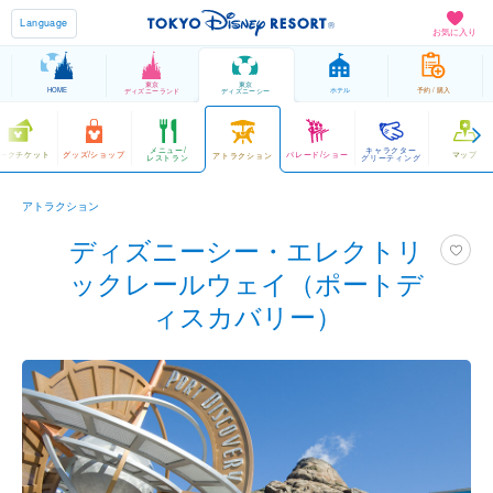
Language
お気に入り
東京
東京
HOME
ホテル
予約 / 購入
ディズニーランド
ディズニーシー
メニュー/
キャラクター
ークチケット
グッズ/ショップ
パレード/ショー
マップ
アトラクション
レストラン
グリーティング
アトラクション
ディズニーシー・エレクトリ
ックレールウェイ（ポートデ
ィスカバリー）