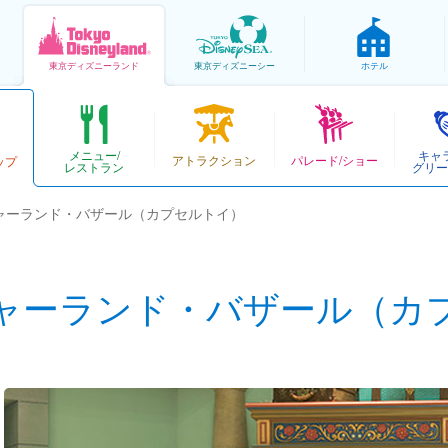
東京
ディズニーランド
東京
ディズニーシー
ホテル
メニュー/
キャ
アトラクション
パレード/ショー
ップ
レストラン
グリー
ャーランド・バザール（カプセルトイ）
ャーランド・バザール（カ