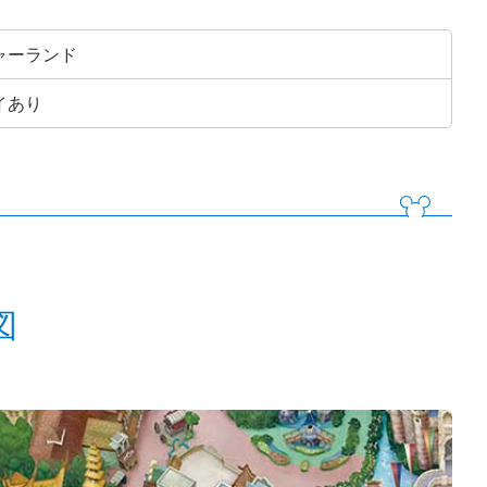
ャーランド
イあり
図