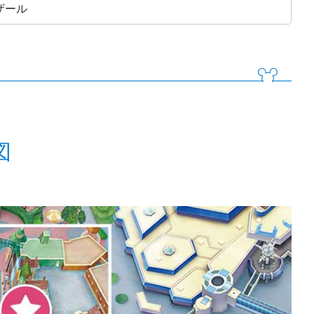
ザール
図