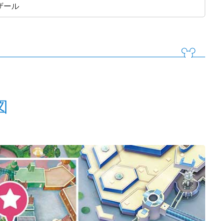
ザール
図