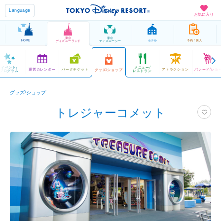
Language
お気に入り
東京
東京
HOME
ホテル
予約 / 購入
ディズニーランド
ディズニーシー
イベント/
メニュー/
運営カレンダー
パークチケット
アトラクション
パレード/ショ
グッズ/ショップ
プログラム
レストラン
グッズ/ショップ
トレジャーコメット