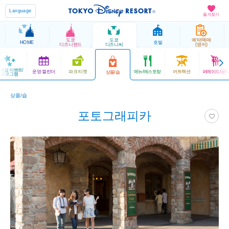
Language
즐겨찾기
도쿄
도쿄
예약/예매
HOME
호텔
디즈니랜드
디즈니씨
(영어)
페셜 이벤트/
운영 캘린더
파크 티켓
메뉴/레스토랑
어트랙션
퍼레이드/공
상품/숍
프로그램
상품/숍
포토그래피카