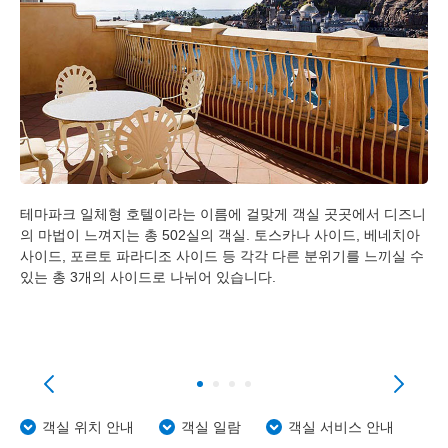
도쿄디즈니랜드 호텔
디즈니 앰버서더 호텔
도쿄디즈니씨 호텔 미라코스타
도쿄디즈니리조트 토이 스토리 호텔
테마파크 일체형 호텔이라는 이름에 걸맞게 객실 곳곳에서 디즈니
토
의 마법이 느껴지는 총 502실의 객실. 토스카나 사이드, 베네치아
도
파라
도쿄디즈니 셀러브레이션 호텔
사이드, 포르토 파라디조 사이드 등 각각 다른 분위기를 느끼실 수
토
실
있는 총 3개의 사이드로 나뉘어 있습니다.
다.
 객
객실 위치 안내
객실 일람
객실 서비스 안내