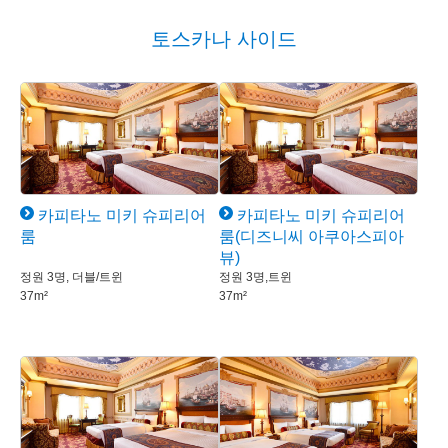
토스카나 사이드
카피타노 미키 슈피리어
카피타노 미키 슈피리어
룸
룸(디즈니씨 아쿠아스피아
뷰)
정원 3명, 더블/트윈
정원 3명,트윈
37m²
37m²