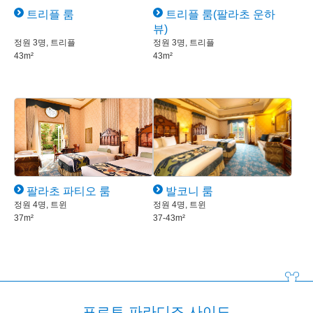
트리플 룸
트리플 룸(팔라초 운하
뷰)
정원 3명, 트리플
정원 3명, 트리플
43m²
43m²
발코니 룸
팔라초 파티오 룸
정원 4명, 트윈
정원 4명, 트윈
37-43m²
37m²
포르토 파라디조 사이드