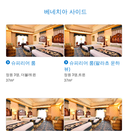
베네치아 사이드
슈피리어 룸
슈피리어 룸(팔라초 운하
뷰)
정원 3명, 더블/트윈
정원 3명,트윈
37m²
37m²