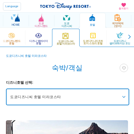
Language
즐겨찾기
도쿄
도쿄
예약/예매
HOME
호텔
디즈니랜드
디즈니씨
(영어)
도쿄디즈니랜드
디즈니 앰버서더
도쿄디즈니리조트
도쿄디즈니
도쿄디즈니씨
호텔
호텔
토이 스토리 호텔
셀러브레이션 호텔
호텔 미라코스타
도쿄디즈니씨 호텔 미라코스타
숙박/객실
디즈니호텔 선택:
도쿄디즈니씨 호텔 미라코스타
도쿄디즈니씨 판타지 스프링스 호텔 그랜드 샤토
도쿄디즈니씨 판타지 스프링스 호텔 판타지 샤토