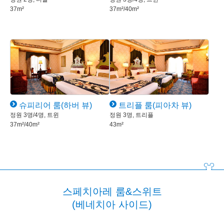
37m²
37m²/40m²
슈피리어 룸(하버 뷰)
트리플 룸(피아차 뷰)
정원 3명/4명, 트윈
정원 3명, 트리플
37m²/40m²
43m²
스페치아레 룸&스위트
(베네치아 사이드)