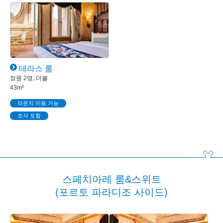
테라스 룸
정원 2명, 더블
43m²
라운지 이용 가능
조식 포함
스페치아레 룸&스위트
(포르토 파라디조 사이드)