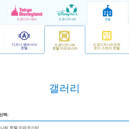
도쿄
디즈니랜드
도쿄
디즈니씨
호텔
디즈니 앰버서더
도쿄디즈니리조트
도쿄디즈니씨
호텔
토이 스토리 호텔
호텔 미라코스타
갤러리
선택:
니씨 호텔 미라코스타