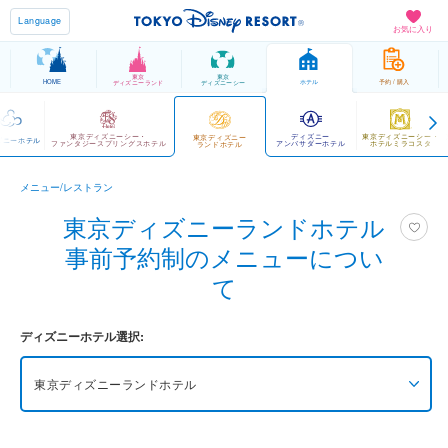
Language
お気に入り
東京
東京
HOME
ホテル
予約 / 購入
ディズニーランド
ディズニーシー
東京ディズニーシー・
ディズニー
東京ディズニーシー・
東京ディズニー
ズニーホテル
ファンタジースプリングスホテル
アンバサダーホテル
ホテルミラコスタ
ランドホテル
メニュー/レストラン
東京ディズニーランドホテル
事前予約制のメニューについ
て
ディズニーホテル選択:
東京ディズニーランドホテル
東京ディズニーシー・ファンタジースプリングス
ホテル