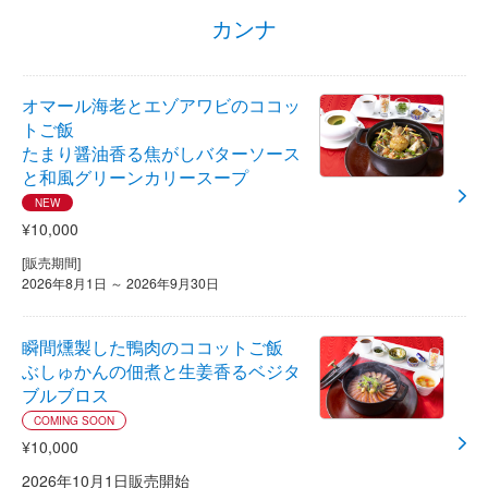
カンナ
オマール海老とエゾアワビのココッ
トご飯
たまり醤油香る焦がしバターソース
と和風グリーンカリースープ
NEW
¥10,000
[販売期間]
2026年8月1日 ～ 2026年9月30日
瞬間燻製した鴨肉のココットご飯
ぶしゅかんの佃煮と生姜香るベジタ
ブルブロス
COMING SOON
¥10,000
2026年10月1日販売開始