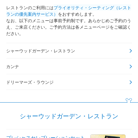
ファンタジーシャトー
レストランのご利用には
プライオリティ・シーティング（レスト
ランの優先案内サービス）
をおすすめします。
東京ディズニーランドホテル
なお、以下のメニューは事前予約制です。あらかじめご予約のう
え、ご来店ください。ご予約方法は各メニューページをご確認く
ださい。
ディズニーアンバサダーホテル
シャーウッドガーデン・レストラン
東京ディズニーシー・ホテルミラコスタ
カンナ
ドリーマーズ・ラウンジ
シャーウッドガーデン・レストラン
プレシャスセレブレーションセット