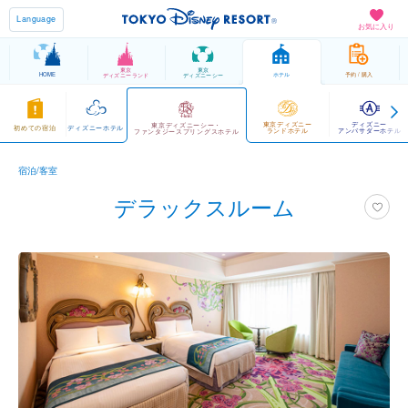
Language
お気に入り
東京
東京
HOME
ホテル
予約 / 購入
ディズニーランド
ディズニーシー
東京ディズニー
ディズニー
東京ディズニーシー・
初めての宿泊
ディズニーホテル
ランドホテル
アンバサダーホテル
ファンタジースプリングスホテル
宿泊/客室
デラックスルーム