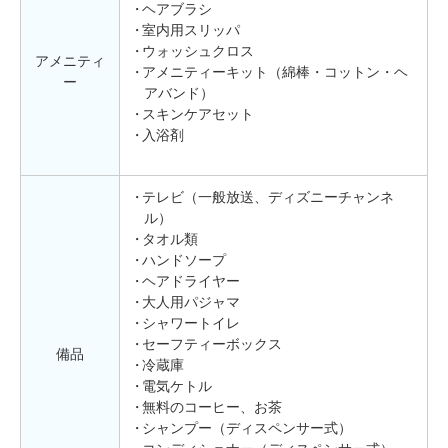
ヘアブラシ
室内用スリッパ
ウォッシュクロス
アメニティ
アメニティーキット（綿棒・コットン・ヘ
ー
アバンド）
スキンケアセット
入浴剤
テレビ（一般放送、ディズニーチャンネ
ル）
タオル類
ハンドソープ
ヘアドライヤー
大人用パジャマ
シャワートイレ
セーフティーボックス
備品
冷蔵庫
電気ケトル
無料のコーヒー、お茶
シャンプー（ディスペンサー式）
コンディショナー（ディスペンサー式）