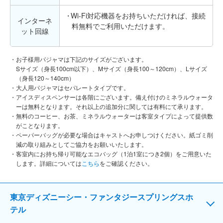
Wi-Fi対応機器をお持ちいただければ、接続
インターネ
料無料でご利用いただけます。
ット回線
お子様用パジャマは下記のサイズがございます。
Sサイズ（身長100cm以下）、Mサイズ（身長100～120cm）、Lサイズ
（身長120～140cm）
大人用パジャマはセパレートタイプです。
アイスディスペンサーは各階にございます。備え付けのミネラルウォータ
ーは無料となります。それ以上の追加分に関しては有料にて承ります。
無料のコーヒー、お茶、ミネラルウォーターは客室タイプによって提供数
がことなります。
ペーパーバッグが必要な場合はキャストへお申しつけください。紙ゴミ削
減の取り組みとしてご協力をお願いいたします。
客室内にお持ち帰り可能なエコバッグ（1泊1室につき2個）をご用意いた
します。詳細については
こちら
をご確認ください。
東京ディズニーシー・ファンタジースプリングスホ
テル