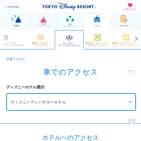
Language
お気に入り
東京
東京
HOME
ホテル
予約 / 購入
ディズニーランド
ディズニーシー
ディズニーシー・
東京ディズニー
東京ディズニーシー・
東京ディズニーリゾート
ディズニー
ースプリングスホテル
ランドホテル
ホテルミラコスタ
トイ・ストーリーホテル
アンバサダーホテル
交通アクセス
車でのアクセス
ディズニーホテル選択:
ディズニーアンバサダーホテル
東京ディズニーシー・ファンタジースプリングスホテル
ホテルへのアクセス
東京ディズニーランドホテル