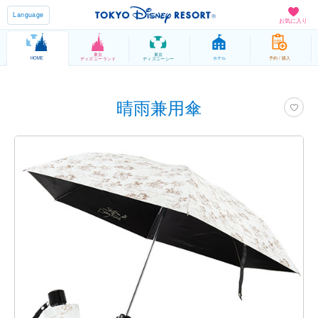
Language
お気に入り
東京
東京
HOME
ホテル
予約 / 購入
ディズニーランド
ディズニーシー
晴雨兼用傘