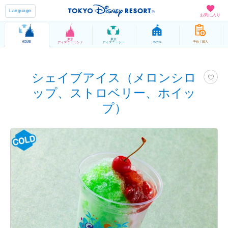
Language
お気に入り
東京
東京
HOME
ホテル
予約 / 購入
ディズニーランド
ディズニーシー
シェイブアイス（メロンシロ
ップ、ストロベリー、ホイッ
プ）