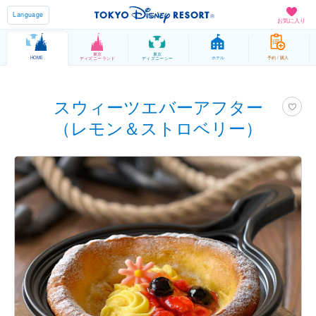
Language
お気に入り
東京
東京
HOME
ホテル
予約 / 購入
ディズニーランド
ディズニーシー
スウィーツエバーアフター
（レモン＆ストロベリー）