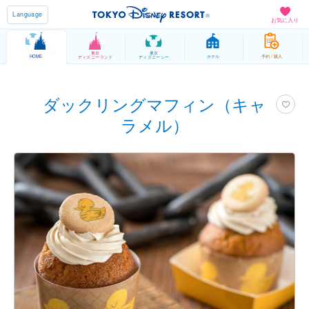
Language
お気に入り
東京
東京
HOME
ホテル
予約 / 購入
ディズニーランド
ディズニーシー
ダックリングマフィン（キャ
ラメル）