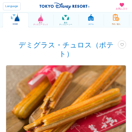
Language
お気に入り
東京
東京
HOME
ホテル
予約 / 購入
ディズニーランド
ディズニーシー
デミグラス・チュロス（ポテ
ト）