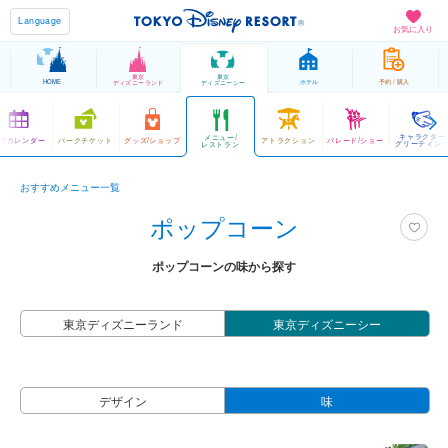
Language
お気に入り
東京
東京
HOME
ホテル
予約 / 購入
ディズニーランド
ディズニーシー
キャラクター
メニュー/
営カレンダー
パークチケット
グッズ/ショップ
アトラクション
パレード/ショー
グリーティン
レストラン
おすすめメニュー一覧
ポップコーン
ポップコーンの味から探す
東京ディズニーランド
東京ディズニーシー
デザイン
味