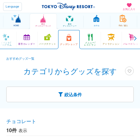
Language
お気に入り
東京
東京
HOME
ホテル
予約 / 購入
ディズニーランド
ディズニーシー
イベント/
メニュー/
運営カレンダー
パークチケット
アトラクション
パレード/ショ
グッズ/ショップ
プログラム
レストラン
おすすめグッズ一覧
カテゴリからグッズを探す
絞込条件
チョコレート
10件
表示