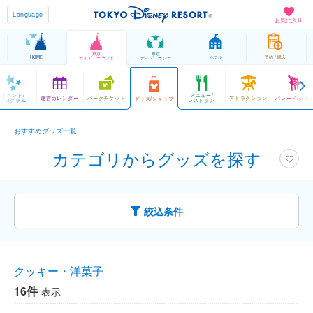
Language
お気に入り
東京
東京
HOME
ホテル
予約 / 購入
ディズニーランド
ディズニーシー
イベント/
メニュー/
運営カレンダー
パークチケット
アトラクション
パレード/ショ
グッズ/ショップ
プログラム
レストラン
おすすめグッズ一覧
カテゴリからグッズを探す
絞込条件
クッキー・洋菓子
16件
表示