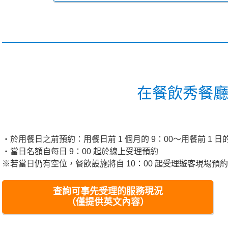
在餐飲秀餐
・於用餐日之前預約：用餐日前 1 個月的 9：00～用餐前 1 日的 
・當日名額自每日 9：00 起於線上受理預約
※若當日仍有空位，餐飲設施將自 10：00 起受理遊客現場預
查詢可事先受理的服務現況
（僅提供英文內容）