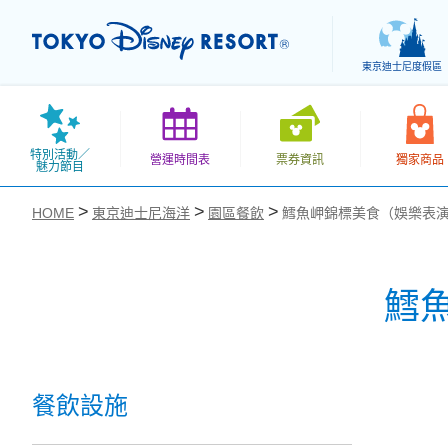
東京迪士尼度假區
特別活動／
營運時間表
票券資訊
獨家商品
魅力節目
HOME
東京迪士尼海洋
園區餐飲
鱈魚岬錦標美食（娛樂表
鱈
お気に入り
餐飲設施