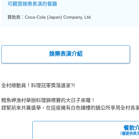
可觀賞娛樂表演的餐廳
贊助商：Coca-Cola (Japan) Company, Ltd.
娛樂表演介紹
全村總動員！料理冠軍獎落誰家?!
鱈魚岬漁村舉辦料理錦標賽的大日子來囉！
趕緊前來共襄盛舉，在這座擁有白色鐘樓的鎮公所享用全村各
餐飲
（僅提供英