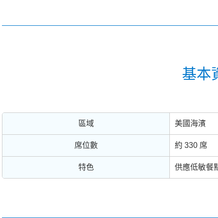
基本
區域
美國海濱
席位數
約 330 席
特色
供應低敏餐