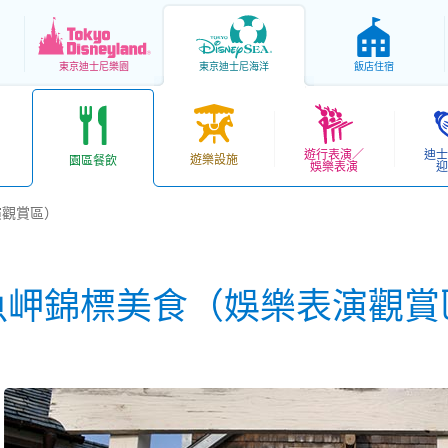
東京
迪士尼樂園
東京
迪士尼海洋
飯店住宿
遊行表演／
迪士
遊樂設施
園區餐飲
娛樂表演
迎
演觀賞區）
魚岬錦標美食（娛樂表演觀賞