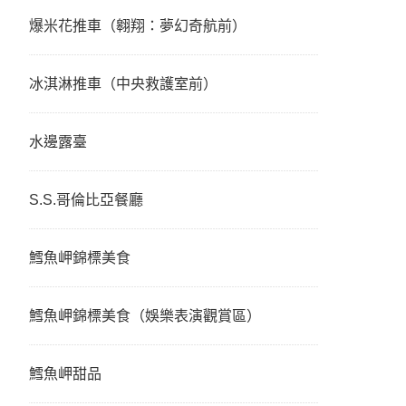
爆米花推車（翱翔：夢幻奇航前）
冰淇淋推車（中央救護室前）
水邊露臺
S.S.哥倫比亞餐廳
鱈魚岬錦標美食
鱈魚岬錦標美食（娛樂表演觀賞區）
鱈魚岬甜品