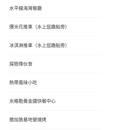
水平線海灣餐廳
爆米花推車（水上逗趣船旁）
冰淇淋推車（水上逗趣船旁）
探險隊伙食
熱帶風味小吃
米格勒黃金國快餐中心
猶加敦基地營燒烤