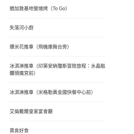
猶加敦基地營燒烤（To Go）
失落河小廚
爆米花推車（飛機庫舞台旁）
冰淇淋推車（印第安納瓊斯冒險旅程：水晶骷
髏頭魔宮前）
冰淇淋推車（米格勒黃金國快餐中心前）
艾倫戴爾皇家宴會廳
奧肯好食