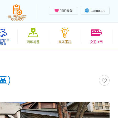
我的最愛
Language
線上預約＆購票
（只用英文）
尼明星
園區地圖
園區服務
交通指南
賓會
區）