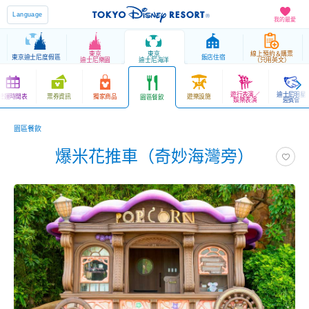
Language
我的最愛
東京
東京
線上預約＆購票
東京迪士尼度假區
飯店住宿
迪士尼樂園
迪士尼海洋
（只用英文）
遊行表演／
迪士尼明星
營運時間表
票券資訊
獨家商品
遊樂設施
園區餐飲
娛樂表演
迎賓會
園區餐飲
爆米花推車（奇妙海灣旁）