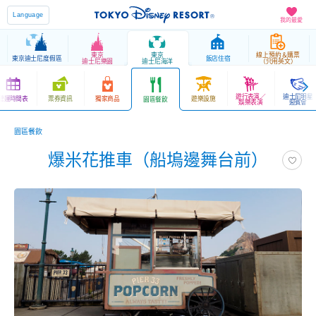
Language
我的最愛
東京
東京
線上預約＆購票
東京迪士尼度假區
飯店住宿
迪士尼樂園
迪士尼海洋
（只用英文）
遊行表演／
迪士尼明星
營運時間表
票券資訊
獨家商品
遊樂設施
園區餐飲
娛樂表演
迎賓會
園區餐飲
爆米花推車（船塢邊舞台前）