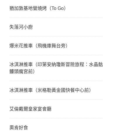
猶加敦基地營燒烤（To Go）
失落河小廚
爆米花推車（飛機庫舞台旁）
冰淇淋推車（印第安納瓊斯冒險旅程：水晶骷
髏頭魔宮前）
冰淇淋推車（米格勒黃金國快餐中心前）
艾倫戴爾皇家宴會廳
奧肯好食