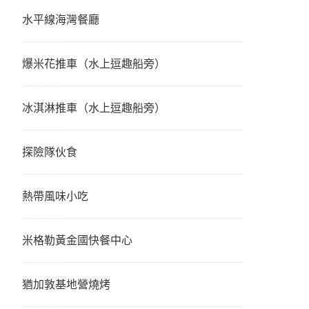
水平線海灣餐廳
爆米花推車（水上逗趣船旁）
冰淇淋推車（水上逗趣船旁）
探險隊伙食
熱帶風味小吃
米格勒黃金國快餐中心
猶加敦基地營燒烤