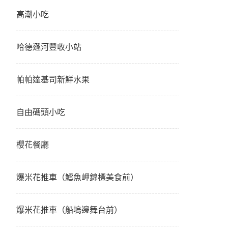
高潮小吃
哈德遜河豐收小站
帕帕達基司新鮮水果
自由碼頭小吃
櫻花餐廳
爆米花推車（鱈魚岬錦標美食前）
爆米花推車（船塢邊舞台前）