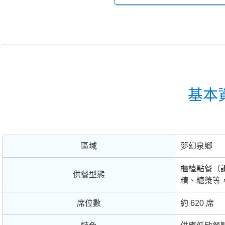
基本
區域
夢幻泉鄉
櫃檯點餐（
供餐型態
精、糖漿等
席位數
約 620 席