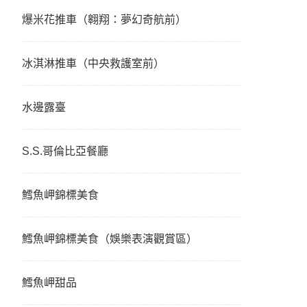
爆米花推車（翱翔：夢幻奇航前）
冰淇淋推車（中央救護室前）
水邊露臺
S.S.哥倫比亞餐廳
鱈魚岬錦標美食
鱈魚岬錦標美食（娛樂表演觀賞區）
鱈魚岬甜品