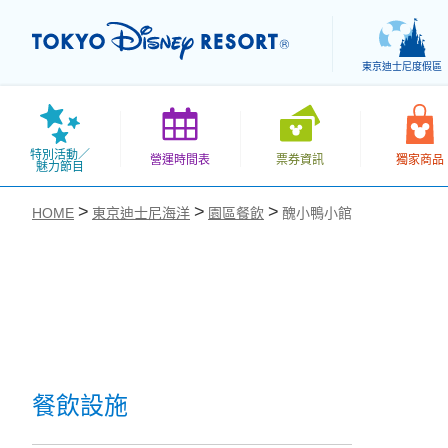
東京迪士尼度假區
特別活動／
營運時間表
票券資訊
獨家商品
魅力節目
HOME
東京迪士尼海洋
園區餐飲
醜小鴨小館
お気に入り
餐飲設施