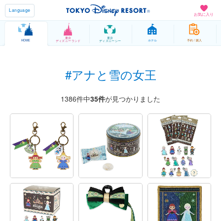
Language
お気に入り
東京
東京
HOME
ホテル
予約 / 購入
ディズニーランド
ディズニーシー
#アナと雪の女王
1386件中
35
件
が見つかりました