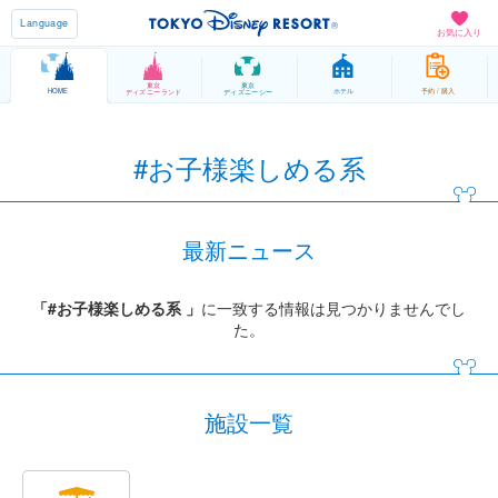
Language
お気に入り
東京
東京
HOME
ホテル
予約 / 購入
ディズニーランド
ディズニーシー
#お子様楽しめる系
最新ニュース
「#お子様楽しめる系 」
に一致する情報は見つかりませんでし
た。
施設一覧