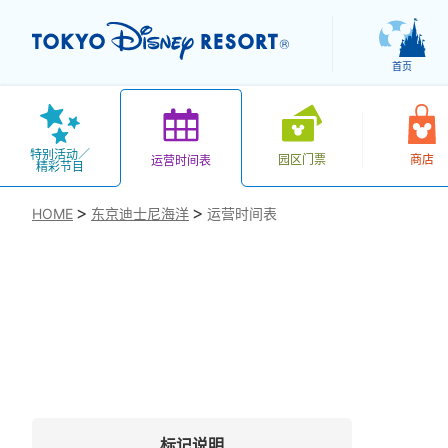
首页
特别活动／
园区门票
商店
运营时间表
精彩节目
HOME
东京迪士尼海洋
运营时间表
お気に入り
标记说明