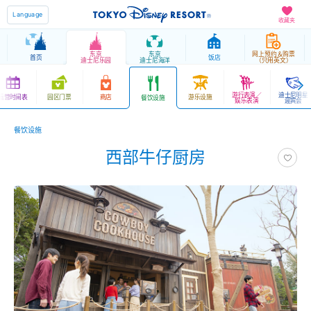
Language
收藏夹
东京
东京
网上预约＆购票
首页
饭店
迪士尼乐园
迪士尼海洋
（只用英文）
游行表演／
迪士尼明星
运营时间表
园区门票
商店
游乐设施
餐饮设施
娱乐表演
迎宾会
餐饮设施
西部牛仔厨房