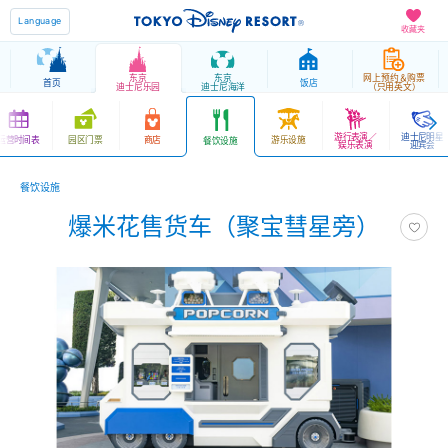
Language
收藏夹
东京
东京
网上预约＆购票
首页
饭店
迪士尼乐园
迪士尼海洋
（只用英文）
游行表演／
迪士尼明星
运营时间表
园区门票
商店
游乐设施
餐饮设施
娱乐表演
迎宾会
餐饮设施
爆米花售货车（聚宝彗星旁）