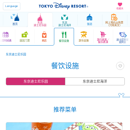
Language
收藏夹
东京
东京
网上预约＆购票
首页
饭店
迪士尼乐园
迪士尼海洋
（只用英文）
游行表演／
迪士尼明星
运营时间表
园区门票
商店
游乐设施
餐饮设施
娱乐表演
迎宾会
东京迪士尼乐园
餐饮设施
东京迪士尼乐园
东京迪士尼海洋
推荐菜单