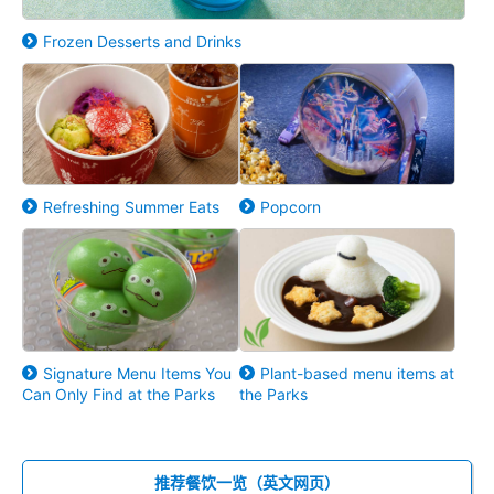
Frozen Desserts and Drinks
Refreshing Summer Eats
Popcorn
Signature Menu Items You
Plant-based menu items at
Can Only Find at the Parks
the Parks
推荐餐饮一览（英文网页）