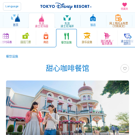
Language
收藏夹
东京
东京
网上预约＆购票
首页
饭店
迪士尼乐园
迪士尼海洋
（只用英文）
游行表演／
迪士尼明星
运营时间表
园区门票
商店
游乐设施
餐饮设施
娱乐表演
迎宾会
餐饮设施
甜心咖啡餐馆