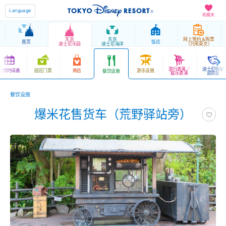
Language
收藏夹
东京
东京
网上预约＆购票
首页
饭店
迪士尼乐园
迪士尼海洋
（只用英文）
游行表演／
迪士尼明星
运营时间表
园区门票
商店
游乐设施
餐饮设施
娱乐表演
迎宾会
餐饮设施
爆米花售货车（荒野驿站旁）