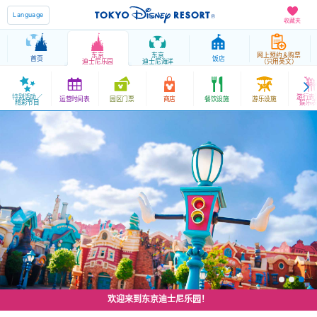
Language
收藏夹
东京
东京
网上预约＆购票
首页
饭店
迪士尼乐园
迪士尼海洋
（只用英文）
特别活动／
游行表
运营时间表
园区门票
商店
餐饮设施
游乐设施
精彩节目
娱乐
欢迎来到东京迪士尼乐园！