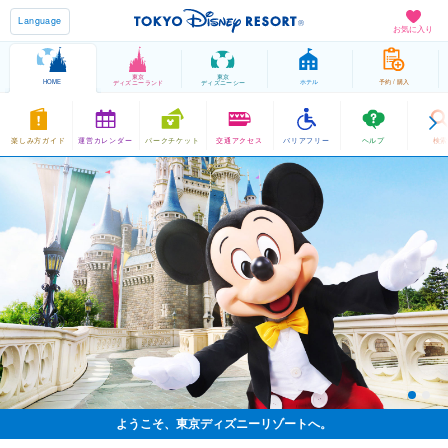
Language
お気に入り
東京
東京
HOME
ホテル
予約 / 購入
ディズニーランド
ディズニーシー
楽しみ方ガイド
運営カレンダー
パークチケット
交通アクセス
バリアフリー
ヘルプ
検索
ようこそ、東京ディズニーリゾートへ。