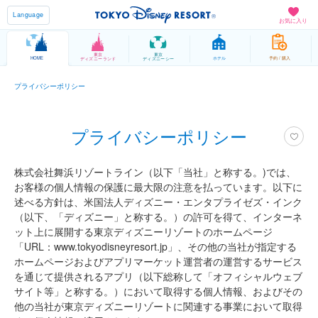
Language
お気に入り
東京
東京
HOME
ホテル
予約 / 購入
ディズニーランド
ディズニーシー
プライバシーポリシー
プライバシーポリシー
株式会社舞浜リゾートライン（以下「当社」と称する。)では、
お客様の個人情報の保護に最大限の注意を払っています。以下に
述べる方針は、米国法人ディズニー・エンタプライゼズ・インク
（以下、「ディズニー」と称する。）の許可を得て、インターネ
ット上に展開する東京ディズニーリゾートのホームページ
「URL：www.tokyodisneyresort.jp」、その他の当社が指定する
ホームページおよびアプリマーケット運営者の運営するサービス
を通じて提供されるアプリ（以下総称して「オフィシャルウェブ
サイト等」と称する。）において取得する個人情報、およびその
他の当社が東京ディズニーリゾートに関連する事業において取得