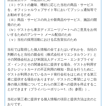
（ⅱ）ゲストの趣味、嗜好に応じた当社の商品・サービス
を、オフィシャルウェブサイト等においてプッシュ通知等で
お勧めするため
（ⅲ）商品・サービスの向上や新商品やサービス、施設の開
発のため
（ⅳ）ゲストから東京ディズニーリゾートへのご意見をお伺
いするためのアンケート メール配信のため
（ⅴ）当社の採用活動における広告宣伝のため
当社では取得した個人情報の全てまたはいずれかを、当社の
判断のもと当社の親会社（株式会社オリエンタルランド）と
その関係会社および米国法人ディズニー・エンタプライゼ
ズ・インクとその関連会社に提供する場合、ゲストが利用す
るクレジットカードの不正利用の検知・防止を行うために、
ゲストが利用されているカード発行会社をはじめとする第三
者に提供する場合がありますが、ゲストのご希望によりご自
身の個人情報についてこれらの第三者への提供を停止するこ
とができます（プライバシーポリシー1.（5）参照））。
当社が第三者に提供する個人情報の項目と提供方法は次のと
おりです。