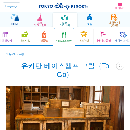
Language
즐겨찾기
도쿄
도쿄
예약/예매
HOME
호텔
디즈니랜드
디즈니씨
(영어)
운영 캘린더
파크 티켓
상품/숍
어트랙션
퍼레이드/공연
캐릭터 그리
메뉴/레스토랑
메뉴/레스토랑
유카탄 베이스캠프 그릴（To
Go）