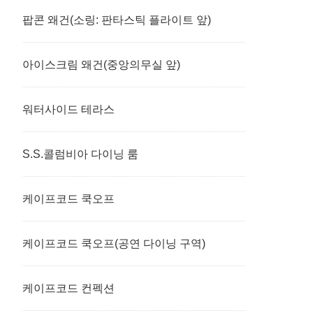
팝콘 왜건(소링: 판타스틱 플라이트 앞)
아이스크림 왜건(중앙의무실 앞)
워터사이드 테라스
S.S.콜럼비아 다이닝 룸
케이프코드 쿡오프
케이프코드 쿡오프(공연 다이닝 구역)
케이프코드 컨펙션