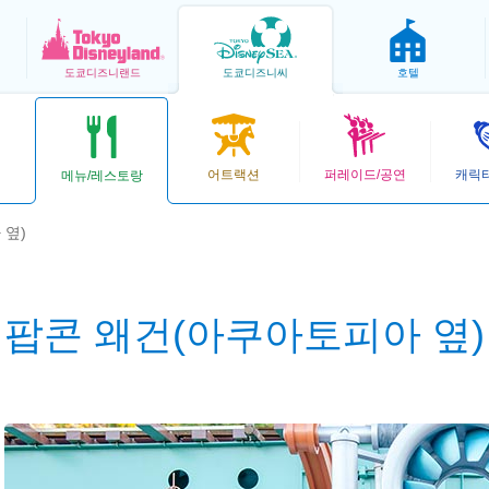
도쿄
디즈니랜드
도쿄
디즈니씨
호텔
어트랙션
퍼레이드/공연
캐릭
메뉴/레스토랑
 옆)
팝콘 왜건(아쿠아토피아 옆)