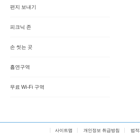
편지 보내기
피크닉 존
손 씻는 곳
흡연구역
무료 Wi-Fi 구역
사이트맵
개인정보 취급방침
법적