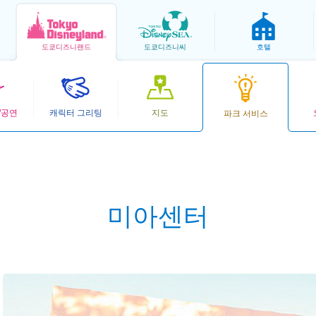
도쿄
디즈니랜드
도쿄
디즈니씨
호텔
/공연
캐릭터 그리팅
지도
파크 서비스
미아센터