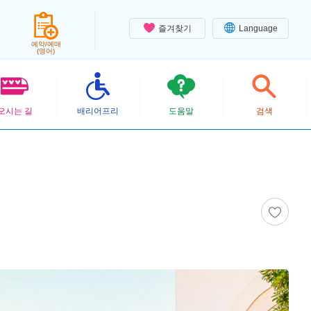
즐겨찾기
Language
예약/예매
(영어)
오시는 길
배리어프리
도움말
검색