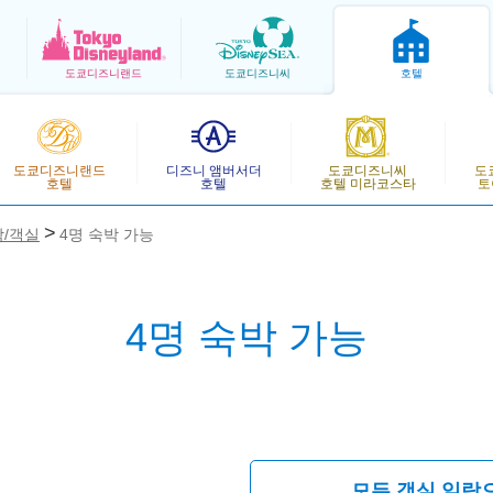
도쿄
디즈니랜드
도쿄
디즈니씨
호텔
도쿄디즈니랜드
디즈니 앰버서더
도쿄디즈니씨
도
호텔
호텔
호텔 미라코스타
토
/객실
4명 숙박 가능
4명 숙박 가능
모든 객실 일람