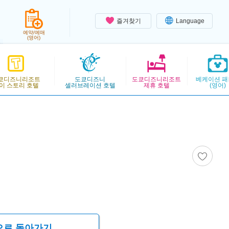
즐겨찾기
Language
예약/예매
(영어)
쿄디즈니리조트
도쿄디즈니
도쿄디즈니리조트
베케이션 패
이 스토리 호텔
셀러브레이션 호텔
제휴 호텔
(영어)
으로 돌아가기