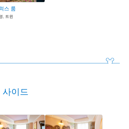
럭스 룸
명, 트윈
 사이드