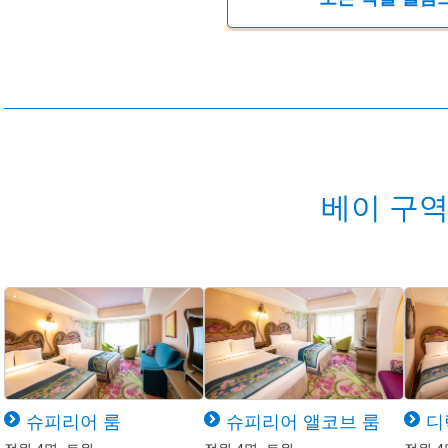
베이 구역
슈피리어 룸
슈피리어 앨코브 룸
디