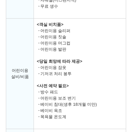
무료 생수
<객실 비치품>
어린이용 슬리퍼
어린이용 칫솔
어린이용 머그컵
어린이용 발판
<당일 희망에 따라 제공>
어린이용 잠옷
어린이용
기저귀 처리 봉투
설비/비품
<사전 예약 필요>
방수 패드
어린이용 보조 변기
베이비 침대(생후 18개월 미만)
베이비 욕조
목욕물 온도계