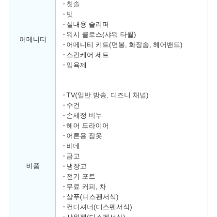
칫솔
빗
실내용 슬리퍼
워시 클로스(샤워 타월)
어메니티
어메니티 키트(면봉, 화장솜, 헤어밴드)
스킨케어 세트
입욕제
TV(일반 방송, 디즈니 채널)
수건
손세정 비누
헤어 드라이어
어른용 잠옷
비데
금고
비품
냉장고
전기 포트
무료 커피, 차
샴푸(디스펜서식)
컨디셔너(디스펜서식)
샤워젤(디스펜서식)