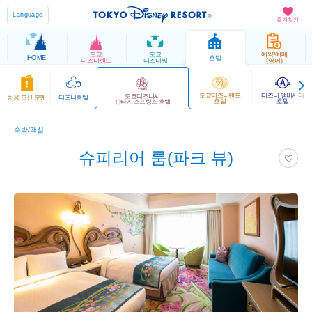
Language
즐겨찾기
도쿄
도쿄
예약/예매
HOME
호텔
디즈니랜드
디즈니씨
(영어)
도쿄디즈니랜드
디즈니 앰버서더
도쿄디즈니씨
처음 오신 분께
디즈니호텔
호텔
호텔
판타지 스프링스 호텔
숙박/객실
슈피리어 룸(파크 뷰)