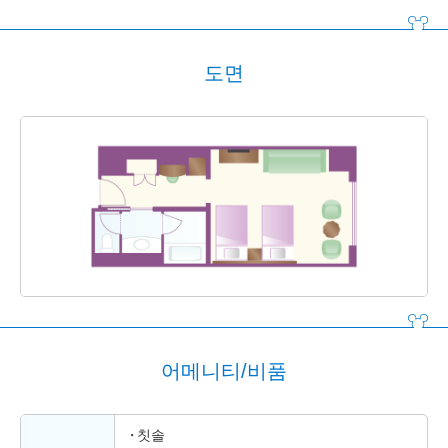
도면
어메니티/비품
칫솔