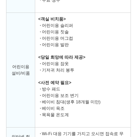
<객실 비치품>
어린이용 슬리퍼
어린이용 칫솔
어린이용 머그컵
어린이용 발판
<당일 희망에 따라 제공>
어린이용 잠옷
어린이용
기저귀 처리 봉투
설비/비품
<사전 예약 필요>
방수 패드
어린이용 보조 변기
베이비 침대(생후 18개월 미만)
베이비 욕조
목욕물 온도계
Wi-Fi 대응 기기를 가지고 오시면 접속료 무
인터넷 회