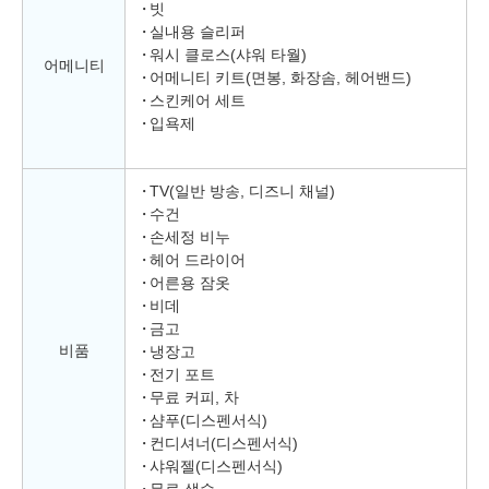
빗
실내용 슬리퍼
워시 클로스(샤워 타월)
어메니티
어메니티 키트(면봉, 화장솜, 헤어밴드)
스킨케어 세트
입욕제
TV(일반 방송, 디즈니 채널)
수건
손세정 비누
헤어 드라이어
어른용 잠옷
비데
금고
비품
냉장고
전기 포트
무료 커피, 차
샴푸(디스펜서식)
컨디셔너(디스펜서식)
샤워젤(디스펜서식)
무료 생수