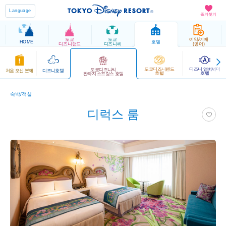
Language
즐겨찾기
도쿄
도쿄
예약/예매
HOME
호텔
디즈니랜드
디즈니씨
(영어)
도쿄디즈니랜드
디즈니 앰버서더
도쿄디즈니씨
처음 오신 분께
디즈니호텔
호텔
호텔
판타지 스프링스 호텔
숙박/객실
디럭스 룸