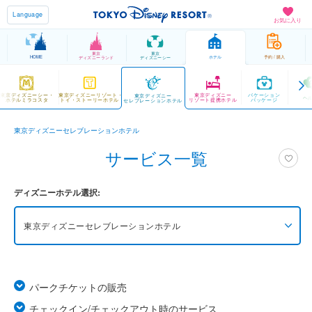
Language
お気に入り
東京
東京
HOME
ホテル
予約 / 購入
ディズニーランド
ディズニーシー
東京ディズニーシー・
東京ディズニーリゾート・
東京ディズニー
バケーション
東京ディズニー
ヘ
ホテルミラコスタ
トイ・ストーリーホテル
リゾート提携ホテル
パッケージ
セレブレーションホテル
東京ディズニーセレブレーションホテル
サービス一覧
ディズニーホテル選択:
東京ディズニーセレブレーションホテル
東京ディズニーシー・ファンタジースプリングス
ホテル
グランドシャトー
パークチケットの販売
チェックイン/チェックアウト時のサービス
東京ディズニーシー・ファンタジースプリングス
ホテル