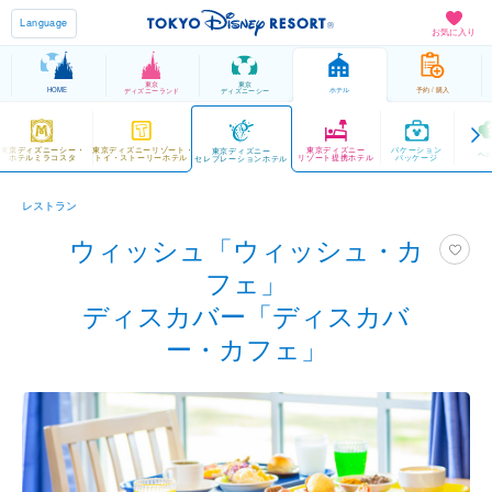
Language
お気に入り
東京
東京
HOME
ホテル
予約 / 購入
ディズニーランド
ディズニーシー
東京ディズニーシー・
東京ディズニーリゾート・
東京ディズニー
バケーション
東京ディズニー
ヘ
ホテルミラコスタ
トイ・ストーリーホテル
リゾート提携ホテル
パッケージ
セレブレーションホテル
レストラン
ウィッシュ「ウィッシュ・カ
フェ」
ディスカバー「ディスカバ
ー・カフェ」