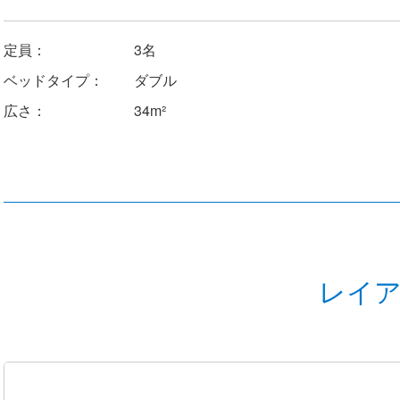
定員：
3名
ベッドタイプ：
ダブル
広さ：
34m²
レイ