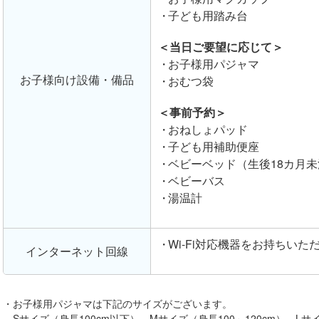
子ども用踏み台
＜当日ご要望に応じて＞
お子様用パジャマ
お子様向け設備・備品
おむつ袋
＜事前予約＞
おねしょパッド
子ども用補助便座
ベビーベッド（生後18カ月未
ベビーバス
湯温計
Wi-Fi対応機器をお持ちい
インターネット回線
お子様用パジャマは下記のサイズがございます。
Sサイズ（身長100cm以下）、Mサイズ（身長100～120cm）、Lサイ