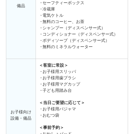
セーフティーボックス
備品
冷蔵庫
電気ケトル
無料のコーヒー、お茶
シャンプー（ディスペンサー式）
コンディショナー（ディスペンサー式）
ボディソープ（ディスペンサー式）
無料のミネラルウォーター
＜客室に常設＞
お子様用スリッパ
お子様用歯ブラシ
お子様用マグカップ
子ども用踏み台
＜当日ご要望に応じて＞
お子様用パジャマ
お子様向け
おむつ袋
設備・備品
＜事前予約＞
おねしょパッド