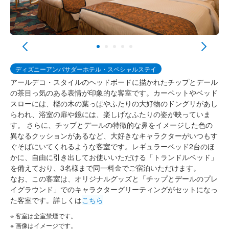
ディズニーアンバサダーホテル・スペシャルステイ
アールデコ・スタイルのヘッドボードに描かれたチップとデール
の茶目っ気のある表情が印象的な客室です。カーペットやベッド
スローには、樫の木の葉っぱやふたりの大好物のドングリがあし
らわれ、浴室の扉や鏡には、楽しげなふたりの姿が映っていま
す。 さらに、チップとデールの特徴的な鼻をイメージした色の
異なるクッションがあるなど、大好きなキャラクターがいつもす
ぐそばにいてくれるような客室です。レギュラーベッド2台のほ
かに、自由に引き出してお使いいただける「トランドルベッド」
を備えており、3名様まで同一料金でご宿泊いただけます。
なお、この客室は、オリジナルグッズと「チップとデールのプレ
イグラウンド」でのキャラクターグリーティングがセットになっ
た客室です。詳しくは
こちら
※ 客室は全室禁煙です。
※ 画像はイメージです。