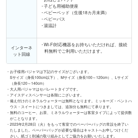
子ども用補助便座
ベビーベッド（生後18カ月未満）
ベビーバス
湯温計
Wi-Fi対応機器をお持ちいただければ、接続
インターネ
料無料でご利用いただけます。
ット回線
お子様用パジャマは下記のサイズがございます。
Sサイズ（身長100cm以下）、Mサイズ（身長100～120cm）、Lサイズ
（身長120～140cm）
大人用パジャマはセパレートタイプです。
アイスディスペンサーは各階にございます。
備え付けのミネラルウォーターは無料となります。ミッキーズ・ペントハ
ウス・スイートにつきましては、追加分も無料にて承ります。
無料のコーヒー、お茶、ミネラルウォーターは客室タイプによって提供数
がことなります。
2023年2月28日（火）をもって客室でのペーパーバッグの常設を終了い
たしました。ペーパーバッグが必要な場合はキャストへお申しつけくだ
さい。紙ゴミ削減の取り組みとしてご協力をお願いいたします。