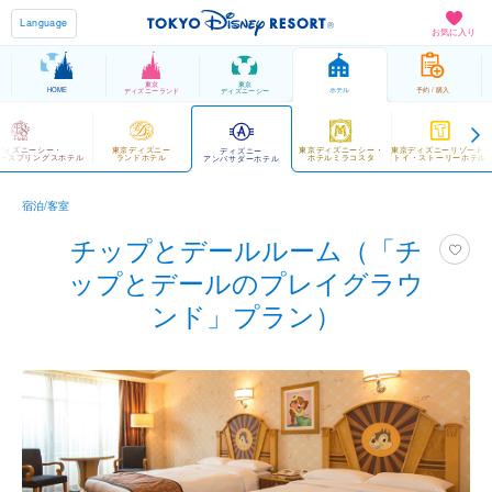
Language
お気に入り
東京
東京
HOME
ホテル
予約 / 購入
ディズニーランド
ディズニーシー
ディズニーシー・
東京ディズニー
東京ディズニーシー・
東京ディズニーリゾート
ディズニー
ースプリングスホテル
ランドホテル
ホテルミラコスタ
トイ・ストーリーホテル
アンバサダーホテル
宿泊/客室
チップとデールルーム（「チ
ップとデールのプレイグラウ
ンド」プラン）