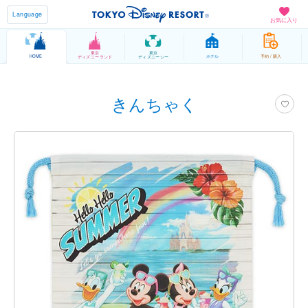
Language
お気に入り
東京
東京
HOME
ホテル
予約 / 購入
ディズニーランド
ディズニーシー
きんちゃく