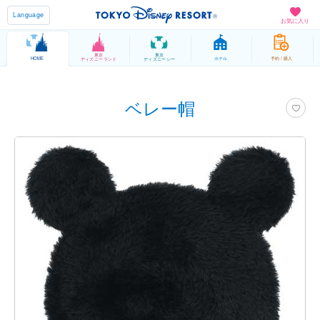
Language
お気に入り
東京
東京
HOME
ホテル
予約 / 購入
ディズニーランド
ディズニーシー
ベレー帽