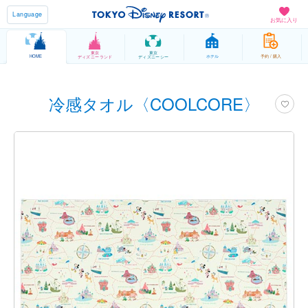
Language
お気に入り
東京
東京
HOME
ホテル
予約 / 購入
ディズニーランド
ディズニーシー
冷感タオル〈COOLCORE〉