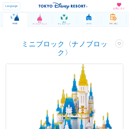
Language
お気に入り
東京
東京
HOME
ホテル
予約 / 購入
ディズニーランド
ディズニーシー
ミニブロック〈ナノブロッ
ク〉